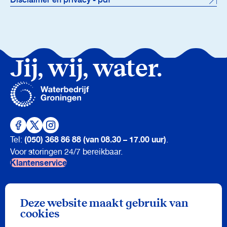
Jij, wij, water.
(050) 368 86 88 (van 08.30 – 17.00 uur)
Tel:
.
Voor storingen 24/7 bereikbaar.
Klantenservice
Nieuwsbrief
Deze website maakt gebruik van
Meld je aan en ontvang drie keer per jaar onze nieuwsbrief vol
cookies
watertips!