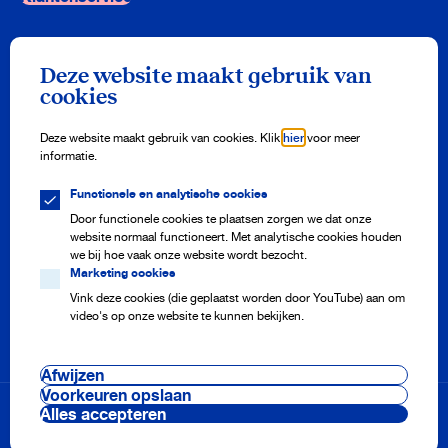
Nieuwsbrief
Deze website maakt gebruik van
Meld je aan en ontvang drie keer per jaar onze nieuwsbrief vol
cookies
watertips!
Aanmelden
Deze website maakt gebruik van cookies. Klik
hier
voor meer
informatie.
Functionele en analytische cookies
Meterstand doorgeven
Adres aanmelden of afmelden
Door functionele cookies te plaatsen zorgen we dat onze
Storing melden
website normaal functioneert. Met analytische cookies houden
Veelgestelde vragen
we bij hoe vaak onze website wordt bezocht.
Marketing cookies
Vink deze cookies (die geplaatst worden door YouTube) aan om
video's op onze website te kunnen bekijken.
Onze projecten
Nieuws
Pers en media
Afwijzen
Werken bij
Cookie voorkeuren
Voorkeuren opslaan
Voorwaarden & regelingen
Alles accepteren
Disclaimer & privacy
Beveiliging