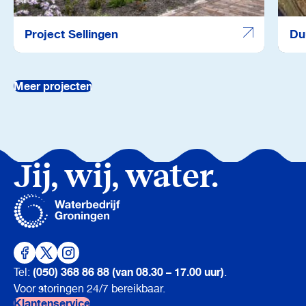
Project Sellingen
Du
Meer projecten
Jij, wij, water.
(050) 368 86 88 (van 08.30 – 17.00 uur)
Tel:
.
Voor storingen 24/7 bereikbaar.
Klantenservice