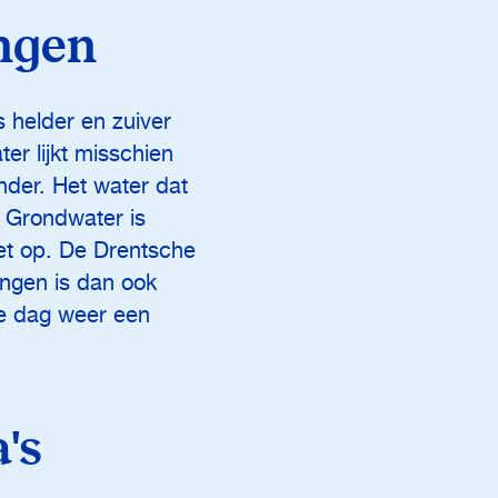
ingen
s helder en zuiver
er lijkt misschien
nder. Het water dat
. Grondwater is
et op. De Drentsche
ingen is dan ook
re dag weer een
's