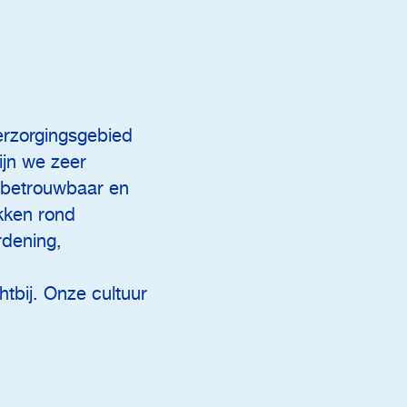
erzorgingsgebied
ijn we zeer
 betrouwbaar en
kken rond
rdening,
htbij. Onze cultuur