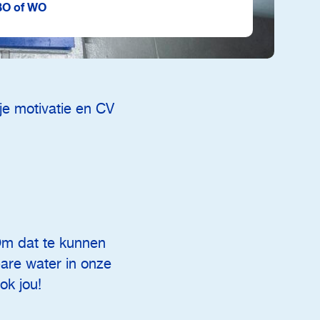
O of WO
 je motivatie en CV
Om dat te kunnen
are water in onze
ok jou!