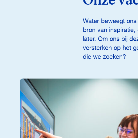
Onze vac
Water beweegt ons a
bron van inspiratie
later. Om ons bij d
versterken op het g
die we zoeken?