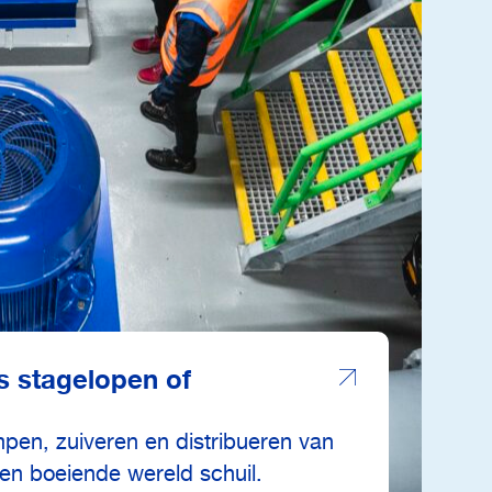
s stagelopen of
pen, zuiveren en distribueren van
een boeiende wereld schuil.