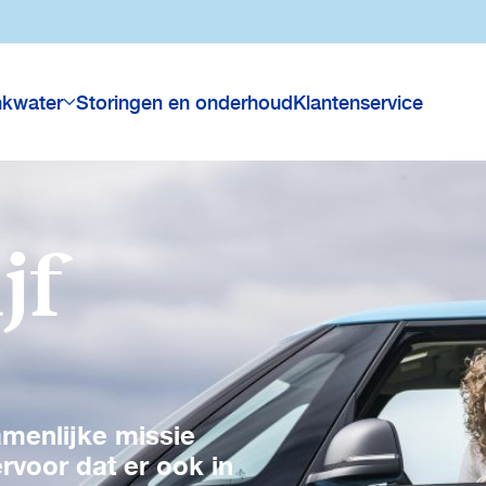
nkwater
Storingen en onderhoud
Klantenservice
jf
menlijke missie
voor dat er ook in