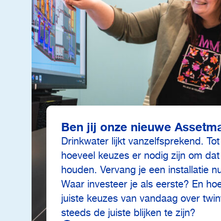
Ben jij onze nieuwe Assetm
Drinkwater lijkt vanzelfsprekend. Tot 
hoeveel keuzes er nodig zijn om dat
houden. Vervang je een installatie nu 
Waar investeer je als eerste? En hoe
juiste keuzes van vandaag over twint
steeds de juiste blijken te zijn?