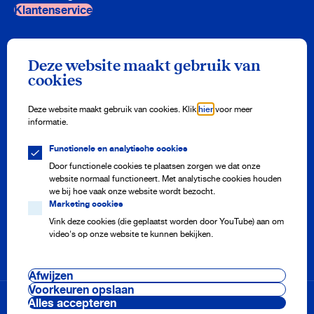
Klantenservice
Nieuwsbrief
Deze website maakt gebruik van
Meld je aan en ontvang drie keer per jaar onze nieuwsbrief vol
cookies
watertips!
Aanmelden
Deze website maakt gebruik van cookies. Klik
hier
voor meer
informatie.
Functionele en analytische cookies
Meterstand doorgeven
Adres aanmelden of afmelden
Door functionele cookies te plaatsen zorgen we dat onze
Storing melden
website normaal functioneert. Met analytische cookies houden
Veelgestelde vragen
we bij hoe vaak onze website wordt bezocht.
Marketing cookies
Vink deze cookies (die geplaatst worden door YouTube) aan om
video's op onze website te kunnen bekijken.
Onze projecten
Nieuws
Pers en media
Afwijzen
Werken bij
Cookie voorkeuren
Voorkeuren opslaan
Voorwaarden & regelingen
Alles accepteren
Disclaimer & privacy