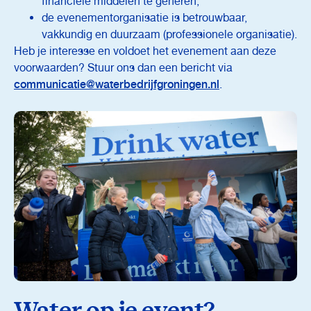
financiële middelen te generen;
de evenementorganisatie is betrouwbaar,
vakkundig en duurzaam (professionele organisatie).
Heb je interesse en voldoet het evenement aan deze
voorwaarden? Stuur ons dan een bericht via
communicatie@waterbedrijfgroningen.nl
.