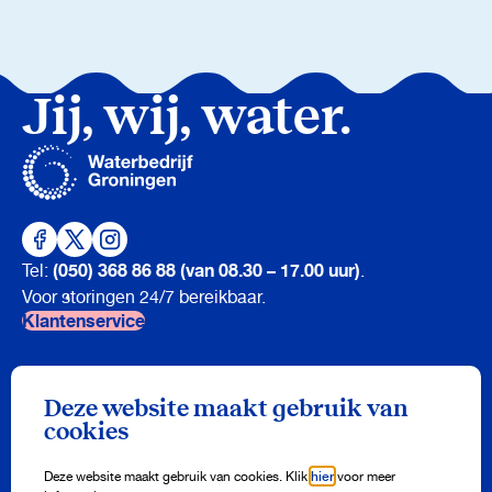
Jij, wij, water.
(050) 368 86 88 (van 08.30 – 17.00 uur)
Tel:
.
Voor storingen 24/7 bereikbaar.
Klantenservice
Nieuwsbrief
Deze website maakt gebruik van
Meld je aan en ontvang drie keer per jaar onze nieuwsbrief vol
cookies
watertips!
Aanmelden
Deze website maakt gebruik van cookies. Klik
hier
voor meer