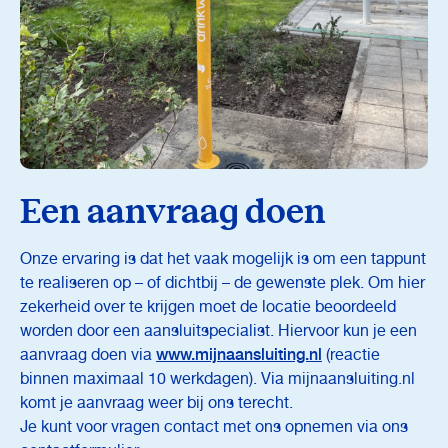
Een aanvraag doen
Onze ervaring is dat het vaak mogelijk is om een tappunt
te realiseren op – of dichtbij – de gewenste plek. Om hier
zekerheid over te krijgen moet de locatie beoordeeld
worden door een aansluitspecialist. Hiervoor kun je een
aanvraag doen via
www.mijnaansluiting.nl
(reactie
binnen maximaal 10 werkdagen). Via mijnaansluiting.nl
komt je aanvraag weer bij ons terecht.
Je kunt voor vragen contact met ons opnemen via ons