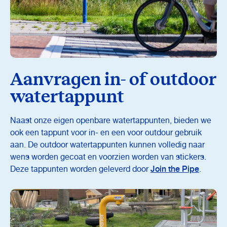
Aanvragen in- of outdoor
watertappunt
Naast onze eigen openbare watertappunten, bieden we
ook een tappunt voor in- en een voor outdour gebruik
aan. De outdoor watertappunten kunnen volledig naar
wens worden gecoat en voorzien worden van stickers.
Deze tappunten worden geleverd door
Join the Pipe
.