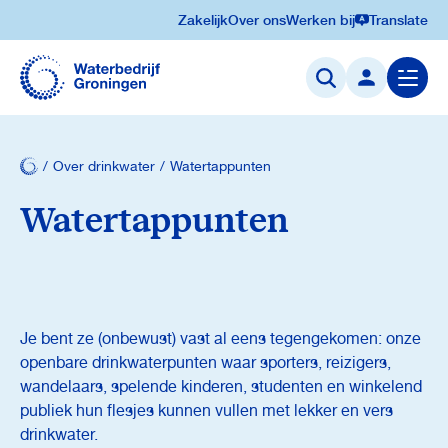
Zakelijk
Over ons
Werken bij
Translate
Navigatie
overslaan
Menu
openen
Over drinkwater
Watertappunten
Watertappunten
Je bent ze (onbewust) vast al eens tegengekomen: onze
openbare drinkwaterpunten waar sporters, reizigers,
wandelaars, spelende kinderen, studenten en winkelend
publiek hun flesjes kunnen vullen met lekker en vers
drinkwater.