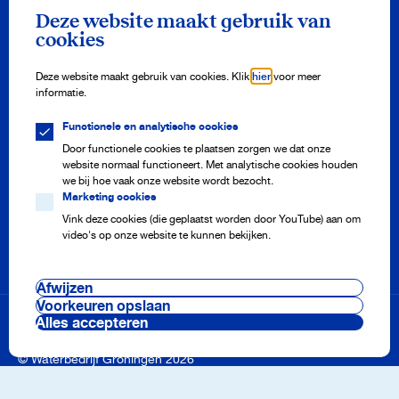
Nieuwsbrief
Deze website maakt gebruik van
Meld je aan en ontvang drie keer per jaar onze nieuwsbrief vol
cookies
watertips!
Aanmelden
Deze website maakt gebruik van cookies. Klik
hier
voor meer
informatie.
Functionele en analytische cookies
Meterstand doorgeven
Adres aanmelden of afmelden
Door functionele cookies te plaatsen zorgen we dat onze
Storing melden
website normaal functioneert. Met analytische cookies houden
Veelgestelde vragen
we bij hoe vaak onze website wordt bezocht.
Marketing cookies
Vink deze cookies (die geplaatst worden door YouTube) aan om
video's op onze website te kunnen bekijken.
Onze projecten
Nieuws
Pers en media
Afwijzen
Werken bij
Cookie voorkeuren
Voorkeuren opslaan
Voorwaarden & regelingen
Alles accepteren
Disclaimer & privacy
Beveiliging
© Waterbedrijf Groningen 2026