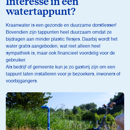
Interesse in een
watertappunt?
Kraanwater is een gezonde en duurzame dorstlesser!
Bovendien zijn tappunten heel duurzaam omdat ze
bijdragen aan minder plastic flesjes. Daarbij wordt het
water gratis aangeboden, wat niet alleen heel
sympathiek is, maar ook financieel voordelig voor de
gebruiker.
Als bedrijf of gemeente kun je zo gastvrij zijn om een
tappunt laten installeren voor je bezoekers, inwoners of
voorbijgangers.