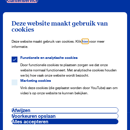
Klantenservice
Nieuwsbrief
Deze website maakt gebruik van
Meld je aan en ontvang drie keer per jaar onze nieuwsbrief vol
cookies
watertips!
Aanmelden
Deze website maakt gebruik van cookies. Klik
hier
voor meer
informatie.
Functionele en analytische cookies
Meterstand doorgeven
Adres aanmelden of afmelden
Door functionele cookies te plaatsen zorgen we dat onze
Storing melden
website normaal functioneert. Met analytische cookies houden
Veelgestelde vragen
we bij hoe vaak onze website wordt bezocht.
Marketing cookies
Vink deze cookies (die geplaatst worden door YouTube) aan om
video's op onze website te kunnen bekijken.
Onze projecten
Nieuws
Pers en media
Afwijzen
Werken bij
Cookie voorkeuren
Voorkeuren opslaan
Voorwaarden & regelingen
Alles accepteren
Disclaimer & privacy
Beveiliging