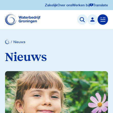
Zakelijk
Over ons
Werken bij
Translate
Navigatie
overslaan
Menu
openen
Nieuws
Nieuws