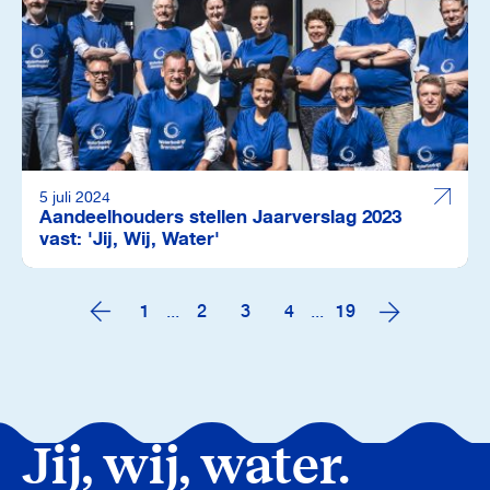
5 juli 2024
Aandeelhouders stellen Jaarverslag 2023
vast: 'Jij, Wij, Water'
1
...
2
3
4
...
19
Jij, wij, water.