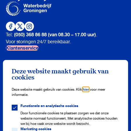
(050) 368 86 88 (van 08.30 – 17.00 uur)
Tel:
.
Voor storingen 24/7 bereikbaar.
Klantenservice
Nieuwsbrief
Deze website maakt gebruik van
Meld je aan en ontvang drie keer per jaar onze nieuwsbrief vol
cookies
watertips!
Aanmelden
Deze website maakt gebruik van cookies. Klik
hier
voor meer
informatie.
Functionele en analytische cookies
Meterstand doorgeven
Adres aanmelden of afmelden
Door functionele cookies te plaatsen zorgen we dat onze
Storing melden
website normaal functioneert. Met analytische cookies houden
Veelgestelde vragen
we bij hoe vaak onze website wordt bezocht.
Marketing cookies