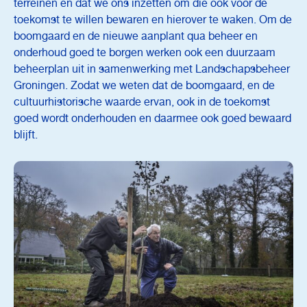
terreinen en dat we ons inzetten om die ook voor de
toekomst te willen bewaren en hierover te waken. Om de
boomgaard en de nieuwe aanplant qua beheer en
onderhoud goed te borgen werken ook een duurzaam
beheerplan uit in samenwerking met Landschapsbeheer
Groningen. Zodat we weten dat de boomgaard, en de
cultuurhistorische waarde ervan, ook in de toekomst
goed wordt onderhouden en daarmee ook goed bewaard
blijft.