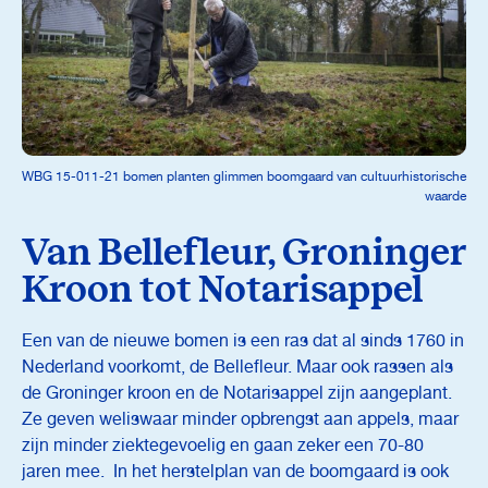
WBG 15-011-21 bomen planten glimmen boomgaard van cultuurhistorische
waarde
Van Bellefleur, Groninger
Kroon tot Notarisappel
Een van de nieuwe bomen is een ras dat al sinds 1760 in
Nederland voorkomt, de Bellefleur. Maar ook rassen als
de Groninger kroon en de Notarisappel zijn aangeplant.
Ze geven weliswaar minder opbrengst aan appels, maar
zijn minder ziektegevoelig en gaan zeker een 70-80
jaren mee. In het herstelplan van de boomgaard is ook