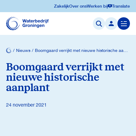
Zakelijk
Over ons
Werken bij
Translate
Navigatie
overslaan
Menu
openen
Nieuws
Boomgaard verrijkt met nieuwe historische aanplant
Boomgaard verrijkt met
nieuwe historische
aanplant
24 november 2021