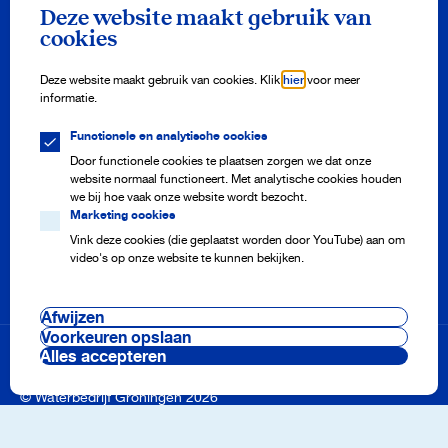
Nieuwsbrief
Deze website maakt gebruik van
Meld je aan en ontvang drie keer per jaar onze nieuwsbrief vol
cookies
watertips!
Aanmelden
Deze website maakt gebruik van cookies. Klik
hier
voor meer
informatie.
Functionele en analytische cookies
Meterstand doorgeven
Adres aanmelden of afmelden
Door functionele cookies te plaatsen zorgen we dat onze
Storing melden
website normaal functioneert. Met analytische cookies houden
Veelgestelde vragen
we bij hoe vaak onze website wordt bezocht.
Marketing cookies
Vink deze cookies (die geplaatst worden door YouTube) aan om
video's op onze website te kunnen bekijken.
Onze projecten
Nieuws
Pers en media
Afwijzen
Werken bij
Cookie voorkeuren
Voorkeuren opslaan
Voorwaarden & regelingen
Alles accepteren
Disclaimer & privacy
Beveiliging
© Waterbedrijf Groningen 2026