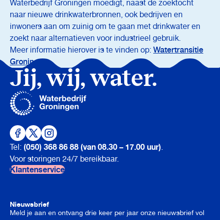
Waterbedrijf Groningen moedigt, naast de zoektocht
naar nieuwe drinkwaterbronnen, ook bedrijven en
inwoners aan om zuinig om te gaan met drinkwater en
zoekt naar alternatieven voor industrieel gebruik.
Meer informatie hierover is te vinden op:
Watertransitie
Groningen
Jij, wij, water.
(050) 368 86 88 (van 08.30 – 17.00 uur)
Tel:
.
Voor storingen 24/7 bereikbaar.
Klantenservice
Nieuwsbrief
Meld je aan en ontvang drie keer per jaar onze nieuwsbrief vol