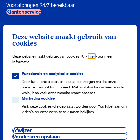
Voor storingen 24/7 bereikbaar.
Klantenservice
Nieuwsbrief
Deze website maakt gebruik van
Meld je aan en ontvang drie keer per jaar onze nieuwsbrief vol
cookies
watertips!
Aanmelden
Deze website maakt gebruik van cookies. Klik
hier
voor meer
informatie.
Functionele en analytische cookies
Meterstand doorgeven
Adres aanmelden of afmelden
Door functionele cookies te plaatsen zorgen we dat onze
Storing melden
website normaal functioneert. Met analytische cookies houden
Veelgestelde vragen
we bij hoe vaak onze website wordt bezocht.
Marketing cookies
Vink deze cookies (die geplaatst worden door YouTube) aan om
video's op onze website te kunnen bekijken.
Onze projecten
Nieuws
Pers en media
Afwijzen
Werken bij
Cookie voorkeuren
Voorkeuren opslaan