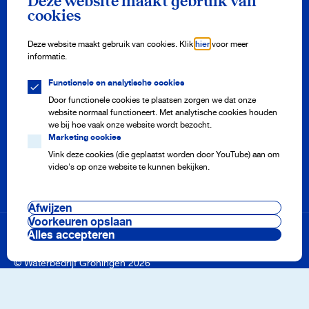
Deze website maakt gebruik van
Meld je aan en ontvang drie keer per jaar onze nieuwsbrief vol
cookies
watertips!
Aanmelden
Deze website maakt gebruik van cookies. Klik
hier
voor meer
informatie.
Functionele en analytische cookies
Meterstand doorgeven
Adres aanmelden of afmelden
Door functionele cookies te plaatsen zorgen we dat onze
Storing melden
website normaal functioneert. Met analytische cookies houden
Veelgestelde vragen
we bij hoe vaak onze website wordt bezocht.
Marketing cookies
Vink deze cookies (die geplaatst worden door YouTube) aan om
video's op onze website te kunnen bekijken.
Onze projecten
Nieuws
Pers en media
Afwijzen
Werken bij
Cookie voorkeuren
Voorkeuren opslaan
Voorwaarden & regelingen
Alles accepteren
Disclaimer & privacy
Beveiliging
© Waterbedrijf Groningen 2026